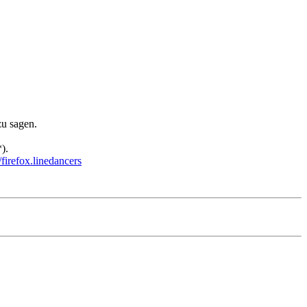
zu sagen.
).
irefox.linedancers