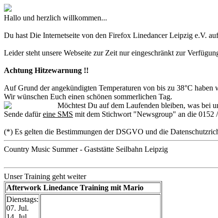
Hallo und herzlich willkommen...
Du hast Die Internetseite von den Firefox Linedancer Leipzig e.V. au
Leider steht unsere Webseite zur Zeit nur eingeschränkt zur Verfügun
Achtung Hitzewarnung !!
Auf Grund der angekündigten Temperaturen von bis zu 38°C haben wir
Wir wünschen Euch einen schönen sommerlichen Tag.
Möchtest Du auf dem Laufenden bleiben, was bei un
Sende dafür
eine SMS
mit dem Stichwort "Newsgroup" an die 0152 /
(*) Es gelten die Bestimmungen der DSGVO und die Datenschutzrich
Country Music Summer - Gaststätte Seilbahn Leipzig
Unser Training geht weiter
Afterwork Linedance Training mit Mario
Dienstags:
07. Jul.
14. Jul.