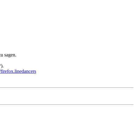
zu sagen.
).
irefox.linedancers