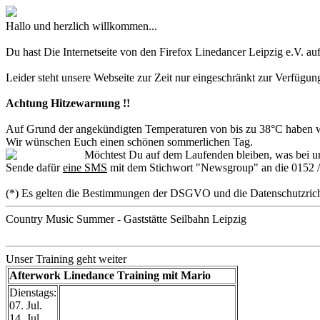
Hallo und herzlich willkommen...
Du hast Die Internetseite von den Firefox Linedancer Leipzig e.V. au
Leider steht unsere Webseite zur Zeit nur eingeschränkt zur Verfügun
Achtung Hitzewarnung !!
Auf Grund der angekündigten Temperaturen von bis zu 38°C haben wir
Wir wünschen Euch einen schönen sommerlichen Tag.
Möchtest Du auf dem Laufenden bleiben, was bei un
Sende dafür
eine SMS
mit dem Stichwort "Newsgroup" an die 0152 /
(*) Es gelten die Bestimmungen der DSGVO und die Datenschutzrich
Country Music Summer - Gaststätte Seilbahn Leipzig
Unser Training geht weiter
Afterwork Linedance Training mit Mario
Dienstags:
07. Jul.
14. Jul.