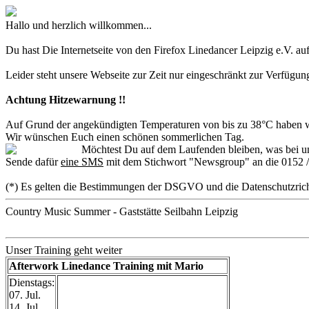
Hallo und herzlich willkommen...
Du hast Die Internetseite von den Firefox Linedancer Leipzig e.V. au
Leider steht unsere Webseite zur Zeit nur eingeschränkt zur Verfügun
Achtung Hitzewarnung !!
Auf Grund der angekündigten Temperaturen von bis zu 38°C haben wir
Wir wünschen Euch einen schönen sommerlichen Tag.
Möchtest Du auf dem Laufenden bleiben, was bei un
Sende dafür
eine SMS
mit dem Stichwort "Newsgroup" an die 0152 /
(*) Es gelten die Bestimmungen der DSGVO und die Datenschutzrich
Country Music Summer - Gaststätte Seilbahn Leipzig
Unser Training geht weiter
Afterwork Linedance Training mit Mario
Dienstags:
07. Jul.
14. Jul.