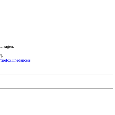
zu sagen.
).
irefox.linedancers