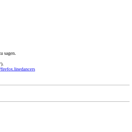
zu sagen.
).
irefox.linedancers