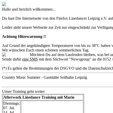
Hallo und herzlich willkommen...
Du hast Die Internetseite von den Firefox Linedancer Leipzig e.V. au
Leider steht unsere Webseite zur Zeit nur eingeschränkt zur Verfügun
Achtung Hitzewarnung !!
Auf Grund der angekündigten Temperaturen von bis zu 38°C haben wir
Wir wünschen Euch einen schönen sommerlichen Tag.
Möchtest Du auf dem Laufenden bleiben, was bei un
Sende dafür
eine SMS
mit dem Stichwort "Newsgroup" an die 0152 /
(*) Es gelten die Bestimmungen der DSGVO und die Datenschutzrich
Country Music Summer - Gaststätte Seilbahn Leipzig
Unser Training geht weiter
Afterwork Linedance Training mit Mario
Dienstags:
07. Jul.
14. Jul.